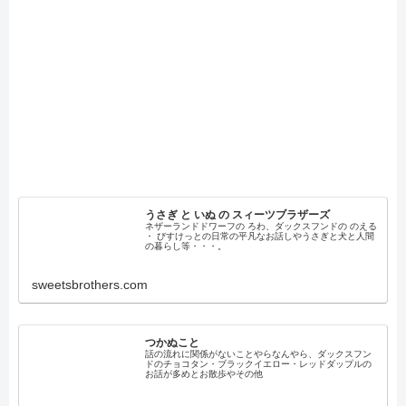
うさぎ と いぬ の スィーツブラザーズ
ネザーランドドワーフの ろわ、ダックスフンドの のえる
・ びすけっとの日常の平凡なお話しやうさぎと犬と人間
の暮らし等・・・。
sweetsbrothers.com
つかぬこと
話の流れに関係がないことやらなんやら、ダックスフン
ドのチョコタン・ブラックイエロー・レッドダップルの
お話が多めとお散歩やその他