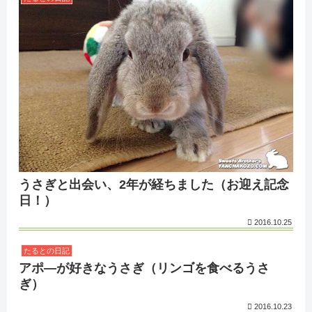
うさぎと出会い、2年が経ちました（お迎え記念
日！）
2016.10.25
たるとの日記
アポ―が好きなうさぎ（リンゴを食べるうさ
ぎ）
2016.10.23