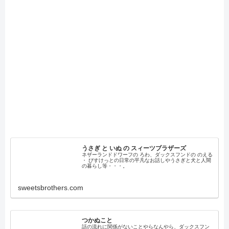
うさぎ と いぬ の スィーツブラザーズ
ネザーランドドワーフの ろわ、ダックスフンドの のえる
・ びすけっとの日常の平凡なお話しやうさぎと犬と人間
の暮らし等・・・。
sweetsbrothers.com
つかぬこと
話の流れに関係がないことやらなんやら、ダックスフン