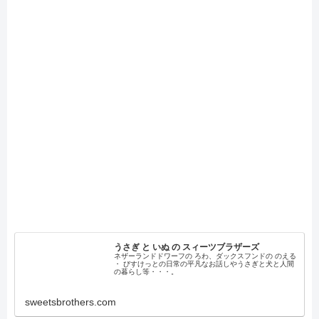
うさぎ と いぬ の スィーツブラザーズ
ネザーランドドワーフの ろわ、ダックスフンドの のえる
・ びすけっとの日常の平凡なお話しやうさぎと犬と人間
の暮らし等・・・。
sweetsbrothers.com