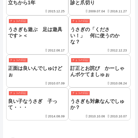
立ちから1年
診と爪切り
2015.12.25
2009.07.04
2016.11.27
チョコの日記
チョコの日記
うさぎも遊ぶ 足は遊具
うさぎの「くださ
です＞＜
い！」 何に使うのか
な？
2012.06.17
2012.12.23
チョコの日記
チョコの日記
正面は良いんでしゅけど
訂正とお詫び かーしゃ
ぉ
んボケてましゅぉ
2010.07.09
2010.08.24
チョコの日記
チョコの日記
良い子なうさぎ 子っ
うさぎも対象なんでしゅ
て・・・
か？
2014.08.09
2010.10.06
2010.10.07