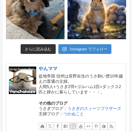
さらに読み込む
Instagram でフォロー
やんママ
盆地帝国 信州は長野在住のうさ飼い歴10年越
えの普通の主婦。
人間5人+うさぎ2羽+ゴルハム1匹+ダックス2
匹と静かに暮らしています・・・。
その他のブログ
うさぎブログ：
うさぎのスィーツブラザーズ
主婦ブログ：
つかぬこと