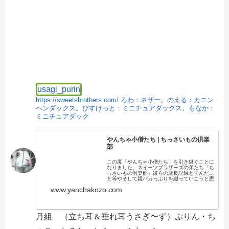
usagi_purin
https://sweetsbrothers.com/
ろわ：ネザー。のえる：カニン
ヘンダックス。びすけっと：ミニチュアダックス。もなか：
ミニチュアダック
やんちゃ小僧たち | ちっさいもの倶楽
部
この度「やんちゃ小僧たち」を引き継ぐことに
なりました、スイーツブラザーズの弟たち「ち
っさいもの倶楽部」彼らの成長記録と学んだこ
と等やそして親バカっぷりを綴っていこうと思
います。
www.yanchakozo.com
月組 （立ち耳＆垂れ耳うさぎ〜ず）ぷりん・ち