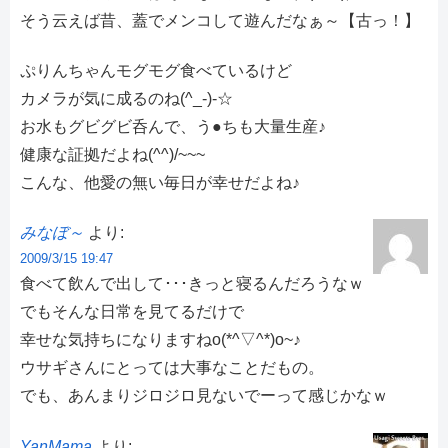
そう云えば昔、蓋でメンコして遊んだなぁ～【古っ！】
ぷりんちゃんモグモグ食べているけど
カメラが気に成るのね(^_-)-☆
お水もグビグビ呑んで、う●ちも大量生産♪
健康な証拠だよね(^^)/~~~
こんな、他愛の無い毎日が幸せだよね♪
みなぼ～
より:
2009/3/15 19:47
食べて飲んで出して･･･きっと寝るんだろうなｗ
でもそんな日常を見てるだけで
幸せな気持ちになりますねo(*^▽^*)o~♪
ウサギさんにとっては大事なことだもの。
でも、あんまりジロジロ見ないでーって感じかなｗ
YanMama
より: