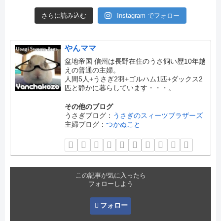
さらに読み込む
Instagram でフォロー
やんママ
盆地帝国 信州は長野在住のうさ飼い歴10年越
えの普通の主婦。
人間5人+うさぎ2羽+ゴルハム1匹+ダックス2
匹と静かに暮らしています・・・。
その他のブログ
うさぎブログ：
うさぎのスィーツブラザーズ
主婦ブログ：
つかぬこと
この記事が気に入ったら
フォローしよう
フォロー