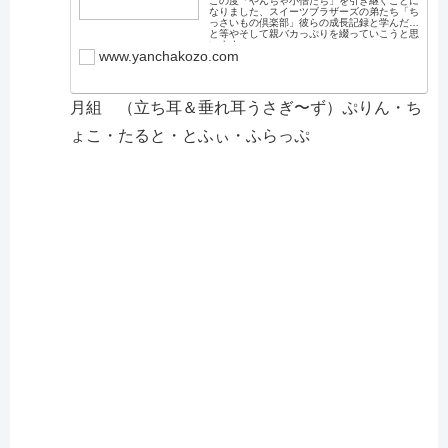
この度「やんちゃ小僧たち」を引き継ぐことに
なりました、スイーツブラザーズの弟たち「ち
っさいもの倶楽部」彼らの成長記録と学んだこ
と等やそして親バカっぷりを綴っていこうと思
います。
www.yanchakozo.com
月組 （立ち耳＆垂れ耳うさぎ〜ず）ぷりん・ち
ょこ・たると・とふぃ・ふらっぷ