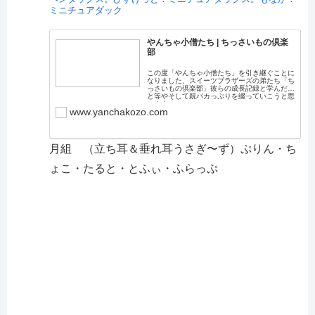
ミニチュアダック
やんちゃ小僧たち | ちっさいもの倶楽
部
この度「やんちゃ小僧たち」を引き継ぐことに
なりました、スイーツブラザーズの弟たち「ち
っさいもの倶楽部」彼らの成長記録と学んだこ
と等やそして親バカっぷりを綴っていこうと思
います。
www.yanchakozo.com
月組 （立ち耳＆垂れ耳うさぎ〜ず）ぷりん・ち
ょこ・たると・とふぃ・ふらっぷ