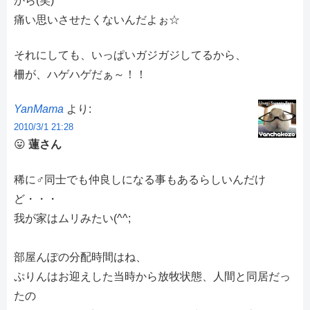
から(笑)
痛い思いさせたくないんだよぉ☆
それにしても、いっぱいガジガジしてるから、
柵が、ハゲハゲだぁ～！！
YanMama
より:
2010/3/1 21:28
😛
蓮さん
稀に♂同士でも仲良しになる事もあるらしいんだけ
ど・・・
我が家はムリみたい(^^;
部屋んぽの分配時間はね、
ぷりんはお迎えした当時から放牧状態、人間と同居だっ
たの