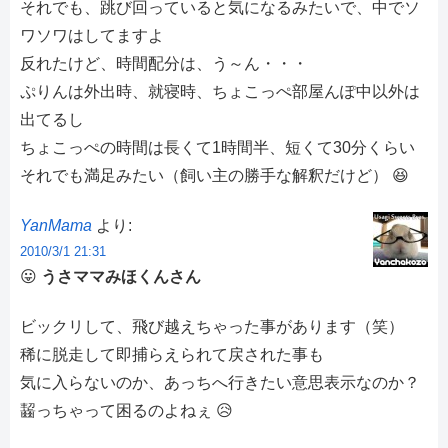
それでも、跳び回っていると気になるみたいで、中でソ
ワソワはしてますよ
反れたけど、時間配分は、う～ん・・・
ぷりんは外出時、就寝時、ちょこっぺ部屋んぽ中以外は
出てるし
ちょこっぺの時間は長くて1時間半、短くて30分くらい
それでも満足みたい（飼い主の勝手な解釈だけど） 😆
YanMama
より:
2010/3/1 21:31
😛
うさママみほくんさん
ビックリして、飛び越えちゃった事があります（笑）
稀に脱走して即捕らえられて戻された事も
気に入らないのか、あっちへ行きたい意思表示なのか？
齧っちゃって困るのよねぇ 😥