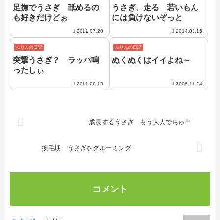
足撫でうさぎ 舐めるの
うさぎ、走る 若いもん
も好きだけどぉ
には負けないぞっと
2011.07.20
2014.03.15
ぷりんの日記
ぷりんの日記
突撃うさぎ？ ラッパ鳴
ぬくぬくはイイよね～
ったしぃ
2011.06.15
2008.11.24
成長するうさぎ もう大人でちゅ？
換毛期 うさぎをグルーミング
コメント