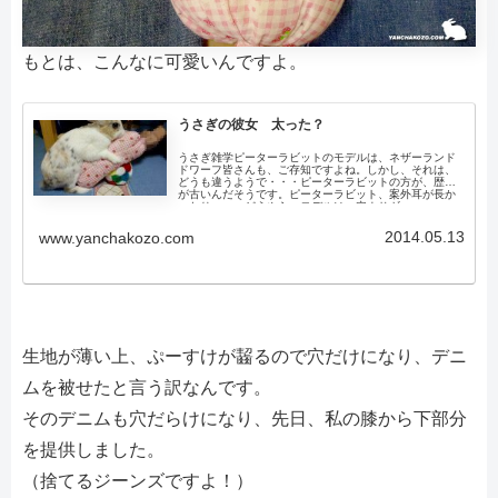
もとは、こんなに可愛いんですよ。
うさぎの彼女 太った？
うさぎ雑学ピーターラビットのモデルは、ネザーランド
ドワーフ皆さんも、ご存知ですよね。しかし、それは、
どうも違うようで・・・ピーターラビットの方が、歴史
が古いんだそうです。ピーターラビット、案外耳が長か
ったり・・・どうやら、モデルは、穴ウサギ...
2014.05.13
www.yanchakozo.com
生地が薄い上、ぷーすけが齧るので穴だけになり、デニ
ムを被せたと言う訳なんです。
そのデニムも穴だらけになり、先日、私の膝から下部分
を提供しました。
（捨てるジーンズですよ！）