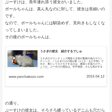
ぷーすけは、長年連れ添う彼女がいました。
ボールちゃんは、真ん丸なのに対して、彼女は長細いの
です。
なので、ボールちゃんには馴染めず、見向きもしなくな
ってしまいました。
その後のボールちゃんは、
うさぎの彼女 紹介するでしゅ
うさぎのマウンティング縄張り主張や繁殖行為のマウン
ティング。♂うさぎだけの我が家（1うさ・まだ不明）で
すが、果たしてカクカクするのは、縄張り主張だけでし
ょうか。ぷーすけの場合は、年中発情…そんな気がする
^^;;たるちのカクカクは、う～ん、ど...
2015.04.12
www.yanchakozo.com
の通り。
ぷーすけの彼女は、そろそろ纏っているデニムも穴だら