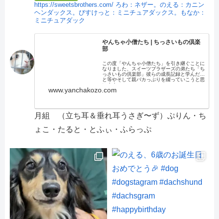
https://sweetsbrothers.com/
ろわ：ネザー。のえる：カニン
ヘンダックス。びすけっと：ミニチュアダックス。もなか：
ミニチュアダック
やんちゃ小僧たち | ちっさいもの倶楽
部
この度「やんちゃ小僧たち」を引き継ぐことに
なりました、スイーツブラザーズの弟たち「ち
っさいもの倶楽部」彼らの成長記録と学んだこ
と等やそして親バカっぷりを綴っていこうと思
います。
www.yanchakozo.com
月組 （立ち耳＆垂れ耳うさぎ〜ず）ぷりん・ち
ょこ・たると・とふぃ・ふらっぷ