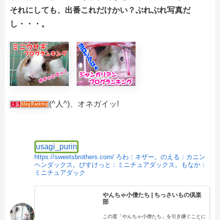
それにしても、出番これだけかい？ぶれぶれ写真だ
し・・・。
(^人^)、オネガイッ!
usagi_purin
https://sweetsbrothers.com/
ろわ：ネザー。のえる：カニン
ヘンダックス。びすけっと：ミニチュアダックス。もなか：
ミニチュアダック
やんちゃ小僧たち | ちっさいもの倶楽
部
この度「やんちゃ小僧たち」を引き継ぐことに