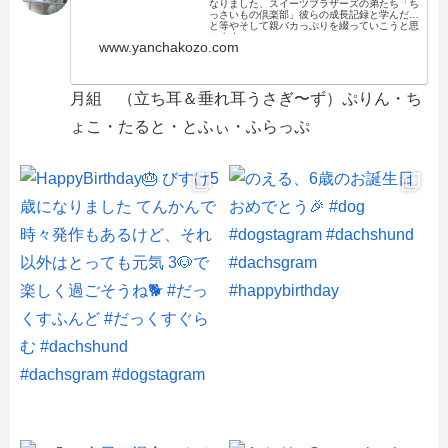
なりました、スイーツブラザーズの弟たち「ち
っさいもの倶楽部」彼らの成長記録と学んだこ
と等やそして親バカっぷりを綴っていこうと思
います。
www.yanchakozo.com
月組 （立ち耳＆垂れ耳うさぎ〜ず）ぷりん・ち
ょこ・たると・とふぃ・ふらっぷ