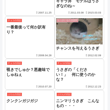
キャラ弁 モデルはうさ
ぎなのね～
2007.11.25
2011.03.08
2015.03.03
チョコの日記
ちっさいもの倶楽部
一番最後って何か訳有
り？
チャンスを与えるうさぎ
2008.04.28
2012.02.09
チョコの日記
チョコの日記
覗きでしゅか？悪趣味で
うさぎの「くださ
しゅねぇ
い！」 何に使うのか
な？
2010.07.20
2012.12.23
ぷりんの日記
ぷりんの日記
クンクンガジガジ
ニンマリうさぎ こんな
もの・・・