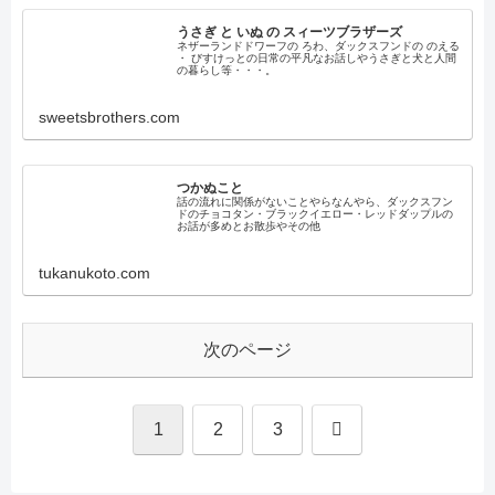
うさぎ と いぬ の スィーツブラザーズ
ネザーランドドワーフの ろわ、ダックスフンドの のえる
・ びすけっとの日常の平凡なお話しやうさぎと犬と人間
の暮らし等・・・。
sweetsbrothers.com
つかぬこと
話の流れに関係がないことやらなんやら、ダックスフン
ドのチョコタン・ブラックイエロー・レッドダップルの
お話が多めとお散歩やその他
tukanukoto.com
次のページ
次
1
2
3
へ