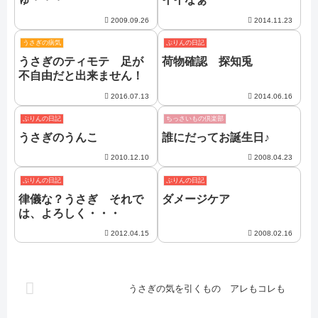
2009.09.26
2014.11.23
うさぎの病気
ぷりんの日記
うさぎのティモテ 足が
荷物確認 探知兎
不自由だと出来ません！
2016.07.13
2014.06.16
ぷりんの日記
ちっさいもの倶楽部
うさぎのうんこ
誰にだってお誕生日♪
2010.12.10
2008.04.23
ぷりんの日記
ぷりんの日記
律儀な？うさぎ それで
ダメージケア
は、よろしく・・・
2012.04.15
2008.02.16
うさぎの気を引くもの アレもコレも