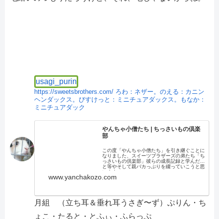
usagi_purin
https://sweetsbrothers.com/
ろわ：ネザー。のえる：カニン
ヘンダックス。びすけっと：ミニチュアダックス。もなか：
ミニチュアダック
やんちゃ小僧たち | ちっさいもの倶楽
部
この度「やんちゃ小僧たち」を引き継ぐことに
なりました、スイーツブラザーズの弟たち「ち
っさいもの倶楽部」彼らの成長記録と学んだこ
と等やそして親バカっぷりを綴っていこうと思
います。
www.yanchakozo.com
月組 （立ち耳＆垂れ耳うさぎ〜ず）ぷりん・ち
ょこ・たると・とふぃ・ふらっぷ