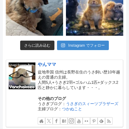
さらに読み込む
Instagram でフォロー
やんママ
盆地帝国 信州は長野在住のうさ飼い歴10年越
えの普通の主婦。
人間5人+うさぎ2羽+ゴルハム1匹+ダックス2
匹と静かに暮らしています・・・。
その他のブログ
うさぎブログ：
うさぎのスィーツブラザーズ
主婦ブログ：
つかぬこと