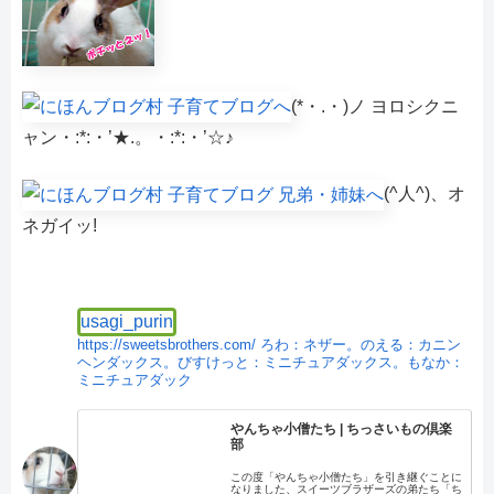
(*・.・)ノ ヨロシクニ
ャン・:*:・’★.。・:*:・’☆♪
(^人^)、オ
ネガイッ!
usagi_purin
https://sweetsbrothers.com/
ろわ：ネザー。のえる：カニン
ヘンダックス。びすけっと：ミニチュアダックス。もなか：
ミニチュアダック
やんちゃ小僧たち | ちっさいもの倶楽
部
この度「やんちゃ小僧たち」を引き継ぐことに
なりました、スイーツブラザーズの弟たち「ち