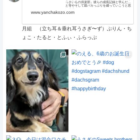
っさいもの倶楽部」彼らの成長記録と学んだこ
と等やそして親バカっぷりを綴っていこうと思
います。
www.yanchakozo.com
月組 （立ち耳＆垂れ耳うさぎ〜ず）ぷりん・ち
ょこ・たると・とふぃ・ふらっぷ