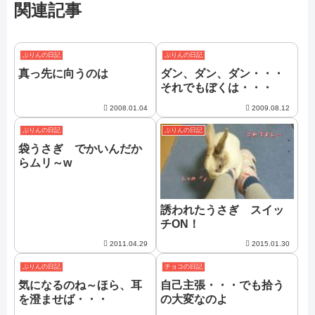
関連記事
ぷりんの日記
ぷりんの日記
真っ先に向うのは
ダン、ダン、ダン・・・
それでもぼくは・・・
2008.01.04
2009.08.12
ぷりんの日記
ぷりんの日記
袋うさぎ でかいんだか
らムリ～w
誘われたうさぎ スイッ
チON！
2011.04.29
2015.01.30
ぷりんの日記
チョコの日記
気になるのね～ほら、耳
自己主張・・・でも拾う
を澄ませば・・・
の大変なのよ