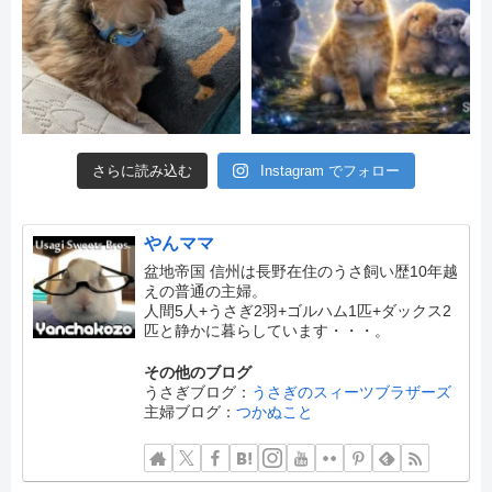
さらに読み込む
Instagram でフォロー
やんママ
盆地帝国 信州は長野在住のうさ飼い歴10年越
えの普通の主婦。
人間5人+うさぎ2羽+ゴルハム1匹+ダックス2
匹と静かに暮らしています・・・。
その他のブログ
うさぎブログ：
うさぎのスィーツブラザーズ
主婦ブログ：
つかぬこと