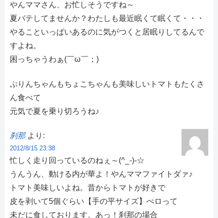
やんママさん、お忙しそうですね～
夏バテしてませんか？わたしも最近眠くて眠くて・・・
やることいっぱいあるのに気がつくと居眠りしてるんで
すよね。
困っちゃうわぁ(￣ω￣；)
ぷりんちゃんもちょこちゃんも美味しいトマトもたくさ
ん食べて
元気で夏を乗り切ろうね♪
刹那
より:
2012/8/15 23:38
忙しく走り回っているのねぇ～(^_-)-☆
うんうん、動ける内が華よ！やんママファイトダァ♪
トマト美味しいよね。昔からトマトが好きで
皮を剥いて5個ぐらい【手の平サイズ】ぺロって
未だに食しております。あっ！刹那の場合