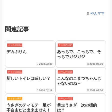
やんママ
関連記事
ぷりんの日記
チョコの日記
デカぷりん
あっちで、こっちで、そ
っちでガジガジ
2008.03.30
2008.05.05
チョコの日記
ぷりんの日記
新しいトイレは眩しい？
こんなのこまつちゃんじ
ゃないのね～
2010.02.18
2009.09.20
うさぎの病気
ぷりんの日記
うさぎのティモテ 足が
暴走うさぎ 次の標的
不自由だと出来ません！
は？