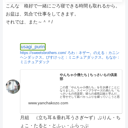
こんな 格好で一緒にごろ寝できる時間も取れるから。
お盆は、気合で仕事をしてきます。
それでは、また～＾＾/
usagi_purin
https://sweetsbrothers.com/
ろわ：ネザー。のえる：カニン
ヘンダックス。びすけっと：ミニチュアダックス。もなか：
ミニチュアダック
やんちゃ小僧たち | ちっさいもの倶楽
部
この度「やんちゃ小僧たち」を引き継ぐことに
なりました、スイーツブラザーズの弟たち「ち
っさいもの倶楽部」彼らの成長記録と学んだこ
と等やそして親バカっぷりを綴っていこうと思
います。
www.yanchakozo.com
月組 （立ち耳＆垂れ耳うさぎ〜ず）ぷりん・ち
ょこ・たると・とふぃ・ふらっぷ