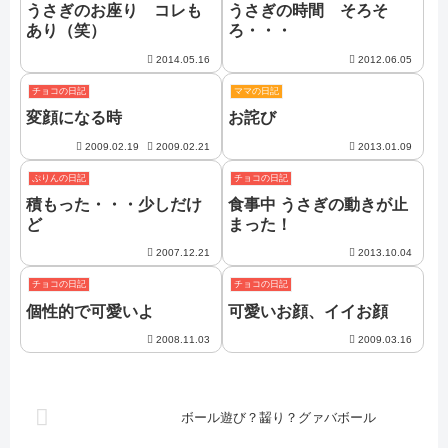
うさぎのお座り コレも
うさぎの時間 そろそ
あり（笑）
ろ・・・
2014.05.16
2012.06.05
チョコの日記
ママの日記
変顔になる時
お詫び
2009.02.19
2009.02.21
2013.01.09
ぷりんの日記
チョコの日記
積もった・・・少しだけ
食事中 うさぎの動きが止
ど
まった！
2007.12.21
2013.10.04
チョコの日記
チョコの日記
個性的で可愛いよ
可愛いお顔、イイお顔
2008.11.03
2009.03.16
ボール遊び？齧り？グァバボール