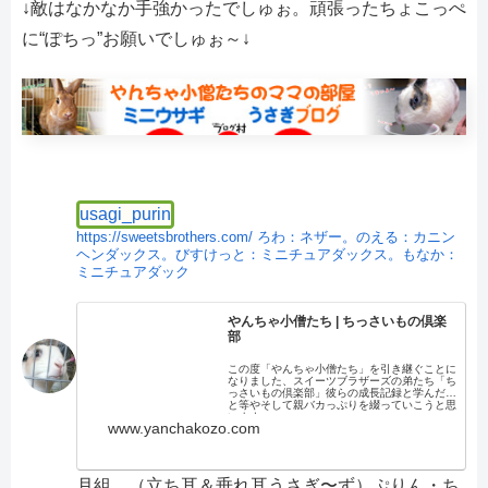
↓敵はなかなか手強かったでしゅぉ。頑張ったちょこっぺ
に“ぽちっ”お願いでしゅぉ～↓
usagi_purin
https://sweetsbrothers.com/
ろわ：ネザー。のえる：カニン
ヘンダックス。びすけっと：ミニチュアダックス。もなか：
ミニチュアダック
やんちゃ小僧たち | ちっさいもの倶楽
部
この度「やんちゃ小僧たち」を引き継ぐことに
なりました、スイーツブラザーズの弟たち「ち
っさいもの倶楽部」彼らの成長記録と学んだこ
と等やそして親バカっぷりを綴っていこうと思
います。
www.yanchakozo.com
月組 （立ち耳＆垂れ耳うさぎ〜ず）ぷりん・ち