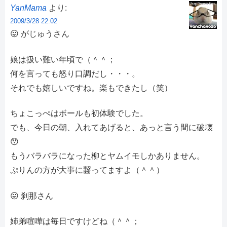
YanMama
より:
2009/3/28 22:02
😛 がじゅうさん
娘は扱い難い年頃で（＾＾；
何を言っても怒り口調だし・・・。
それでも嬉しいですね。楽もできたし（笑）
ちょこっぺはボールも初体験でした。
でも、今日の朝、入れてあげると、あっと言う間に破壊
😯
もうバラバラになった柳とヤムイモしかありません。
ぷりんの方が大事に齧ってますよ（＾＾）
😛 刹那さん
姉弟喧嘩は毎日ですけどね（＾＾；