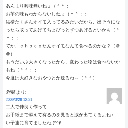
あんまり興味無いねぇ（＾＾；；
お芋の味もわからないしねぇ（＾＾；；
結構たくさんオイモ入ってるみたいだから、出そうにな
ったら取ってあげてちょびっとずつあげるといかも（＾
＾；；
てか、ｃｈｏｃｏたんオイモなんて食べるのかな？（＠
＠）
もうだいぶ大きくなったから、変わった物は食べないか
もね（＾＾；；
今度は大好きなおやつとか送るね～（＾＾）
刹那
より:
2009/3/28 12:31
二人で仲良く作って
お手紙まで添えて有るのを見ると涙が出てくるよね♪
い子達に育てましたね!(^^)!