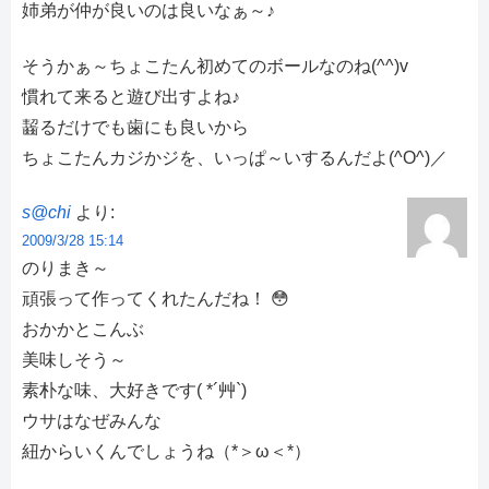
姉弟が仲が良いのは良いなぁ～♪
そうかぁ～ちょこたん初めてのボールなのね(^^)v
慣れて来ると遊び出すよね♪
齧るだけでも歯にも良いから
ちょこたんカジかジを、いっぱ～いするんだよ(^O^)／
s@chi
より:
2009/3/28 15:14
のりまき～
頑張って作ってくれたんだね！ 😳
おかかとこんぶ
美味しそう～
素朴な味、大好きです( *´艸`)
ウサはなぜみんな
紐からいくんでしょうね（*＞ω＜*）