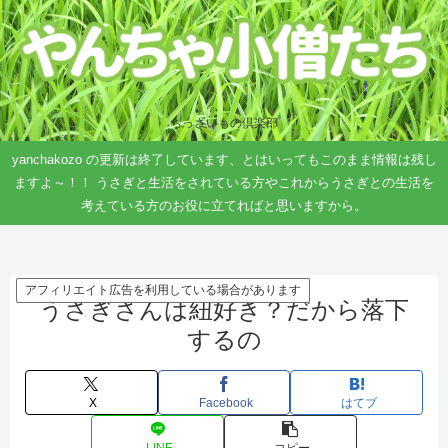
ちっさいもの倶楽部
yanchakozo の更新は終了しています、とはいってもこのまま情報は残し
ますよ～！！ うさぎと生活をされている方やこれからうさぎとの生活を
考えている方のお役に立てればと思いますから。
アフィリエイト広告を利用している場合があります
うさぎさんは紐好き？だから落下
するの
X
Facebook
はてブ