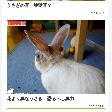
うさぎの耳 地獄耳？
2014.05.31
ぷりんの日記
花より鼻なうさぎ 恐るべし鼻力
2014.04.11