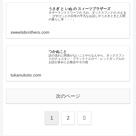
うさぎ と いぬ の スィーツブラザーズ
ネザーランドドワーフの ろわ、ダックスフンドの のえる
・ びすけっとの日常の平凡なお話しやうさぎと犬と人間
の暮らし等・・・。
sweetsbrothers.com
つかぬこと
話の流れに関係がないことやらなんやら、ダックスフン
ドのチョコタン・ブラックイエロー・レッドダップルの
お話が多めとお散歩やその他
tukanukoto.com
次のページ
次
1
2
へ