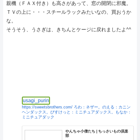
親機（ＦＡＸ付き）も高さがあって、窓の開閉に邪魔。
ＴＶの上に・・・スチールラックみたいなの、買おうか
な。
そうそう、うさぎは、きちんとケージに戻れましたよ^^
usagi_purin
https://sweetsbrothers.com/
ろわ：ネザー。のえる：カニン
ヘンダックス。びすけっと：ミニチュアダックス。もなか：
ミニチュアダック
やんちゃ小僧たち | ちっさいもの倶楽
部