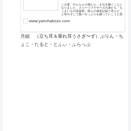
この度「やんちゃ小僧たち」を引き継ぐことに
なりました、スイーツブラザーズの弟たち「ち
っさいもの倶楽部」彼らの成長記録と学んだこ
と等やそして親バカっぷりを綴っていこうと思
います。
www.yanchakozo.com
月組 （立ち耳＆垂れ耳うさぎ〜ず）ぷりん・ち
ょこ・たると・とふぃ・ふらっぷ